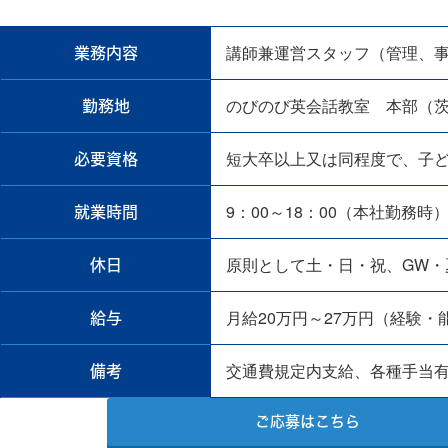
講師兼運営スタッフ（管理、
業務内容
のびのび英会話教室 本部（茨城
勤務地
短大卒以上又は同程度で、子
必要資格
9：00～18：00（本社勤務時
就業時間
原則として土・日・祝、GW・
休日
月給20万円～27万円（経験・
給与
交通費規定内支給、各種手当有
備考
ご応募はこちら